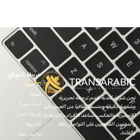
هل 
خريطة الموقع
خ
الرئيسية
خ
قصتنا
ت
نحن شركة كندية تقدم ترجمة تحريرية
لماذا نحن؟
خ
وشفهية دقيقة ومتسقة ثقافيا من العربية إلى
طريقة العمل
ت
الإنجليزية والعكس. نساعد الأفراد والشركات
المدونة
ا
والمهنيين القانونيين على التواصل بثقة
وكفاءة.
تواصل معنا
ا