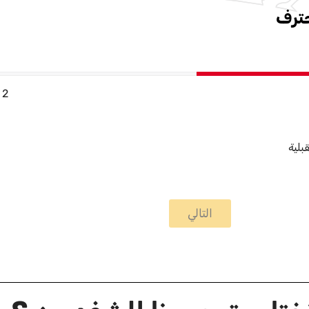
حترف
2
بلية
التالي