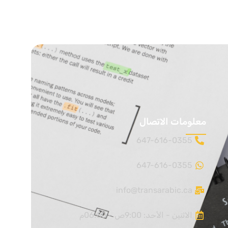
معلومات الاتصال
647-616-0355
647-616-0355
info@transarabic.ca
الاثنين - الأحد: 9:00ص - 06:00م