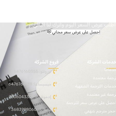
أنت مستعد للبدء؟
اطلب عرض السعر اليوم واترك لنا الباقي.
احصل على عرض سعر مجاني
دمات الشركة
فروع الشركة
دماتنا
تورونتو: 6476160355
رجمة معتمدة
ميسيساغا: 6476768718
دمات الترجمة الشفهية
رجمة غير معتمدة
إدمونتون: 7806043309
حصل على عرض سعر للترجمة
كالغاري: 3683998060
حجز مترجم شهفي