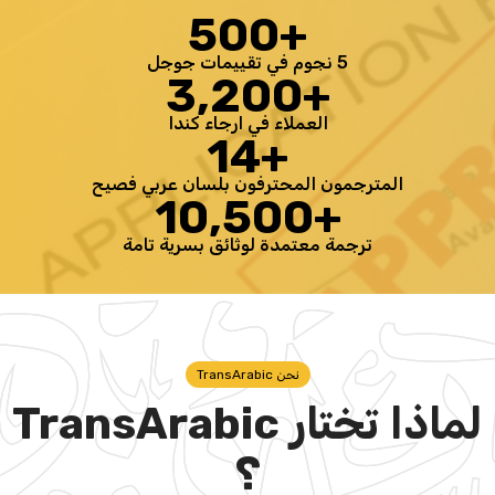
500
+
5 نجوم في تقييمات جوجل
3,200
+
العملاء في ارجاء كندا
14
+
المترجمون المحترفون بلسان عربي فصيح
10,500
+
ترجمة معتمدة لوثائق بسرية تامة
نحن TransArabic
لماذا تختار TransArabic
؟