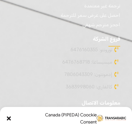
ترجمة غير معتمدة
احصل على عرض سعر للترجمة
احجز مترجم شهفي
فروع الشركة
تورونتو: 6476160355
ميسيساغا: 6476768718
إدمونتون: 7806043309
كالغاري: 3683998060
معلومات الاتصال
647-616-0355
Canada (PIPEDA) Coockie
Consent
647-616-0355