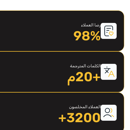
رضا العملاء
98%
الكلمات المترجمة
+20م
العملاء المخلصون
3200+